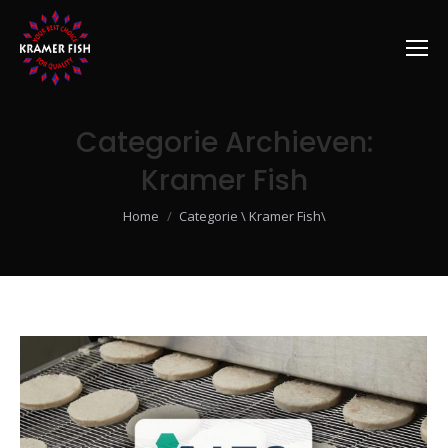
Categorie Archieven:
Kramer Fish
Je bent hier:
Home
Categorie \ Kramer Fish\