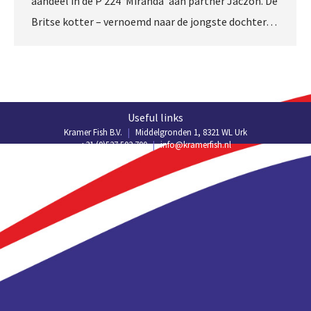
aandeel in de P 224 ‘Miranda’ aan partner Jaczon. De
Britse kotter – vernoemd naar de jongste dochter…
Useful links
Kramer Fish B.V.
|
Middelgronden 1, 8321 WL Urk
+31 (0)527 502 700
|
info@kramerfish.nl